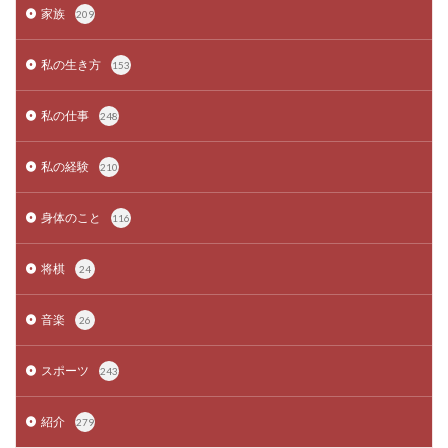
家族
209
私の生き方
153
私の仕事
248
私の経験
210
身体のこと
116
将棋
24
音楽
26
スポーツ
243
紹介
279