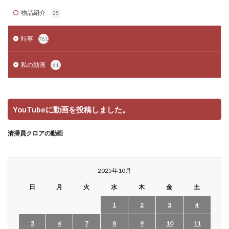
物品紹介
25
時事
761
私の動画
61
YouTubeに動画を投稿しました。
清掃員クロアの動画
2025年10月
日
月
火
水
木
金
土
1
2
3
4
5
6
7
8
9
10
11