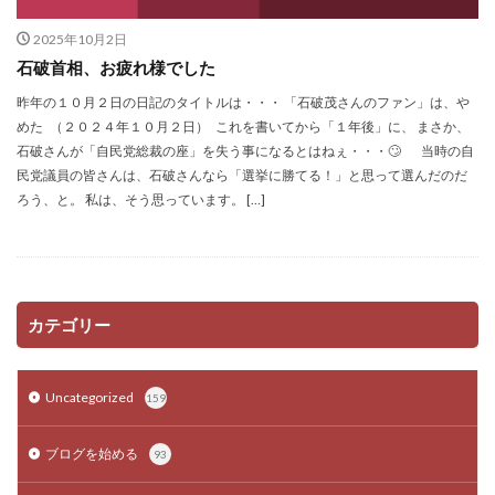
2025年10月2日
石破首相、お疲れ様でした
昨年の１０月２日の日記のタイトルは・・・ 「石破茂さんのファン」は、や
めた （２０２４年１０月２日） これを書いてから「１年後」に、 まさか、
石破さんが「自民党総裁の座」を失う事になるとはねぇ・・・🙄 当時の自
民党議員の皆さんは、石破さんなら「選挙に勝てる！」と思って選んだのだ
ろう、と。 私は、そう思っています。 […]
カテゴリー
Uncategorized
159
ブログを始める
93