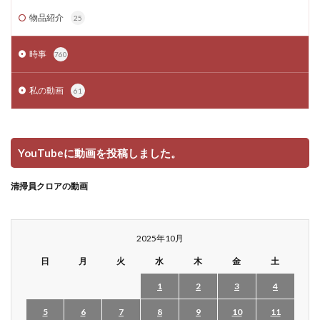
物品紹介
25
時事
760
私の動画
61
YouTubeに動画を投稿しました。
清掃員クロアの動画
2025年10月
日
月
火
水
木
金
土
1
2
3
4
5
6
7
8
9
10
11