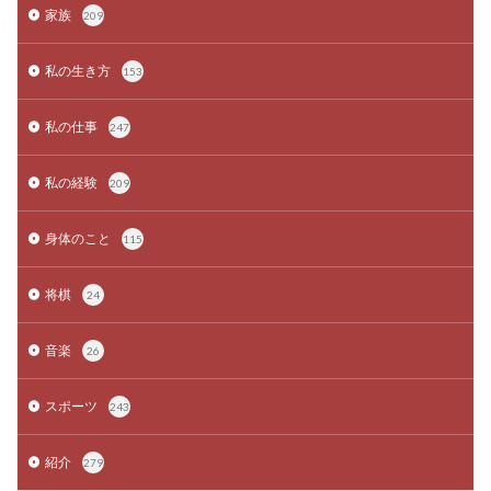
家族
209
私の生き方
153
私の仕事
247
私の経験
209
身体のこと
115
将棋
24
音楽
26
スポーツ
243
紹介
279