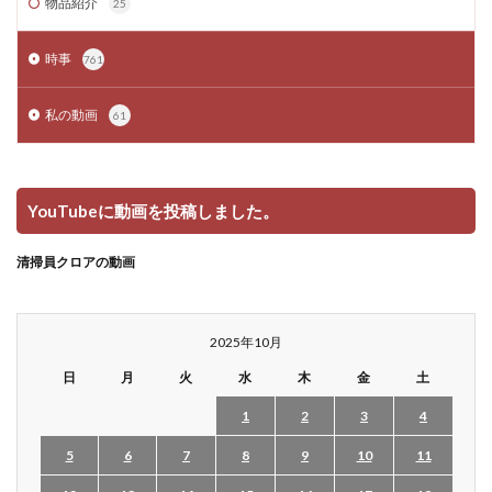
物品紹介
25
時事
761
私の動画
61
YouTubeに動画を投稿しました。
清掃員クロアの動画
2025年10月
日
月
火
水
木
金
土
1
2
3
4
5
6
7
8
9
10
11