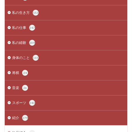
私の生き方
153
私の仕事
247
私の経験
209
身体のこと
115
将棋
24
音楽
26
スポーツ
243
紹介
279