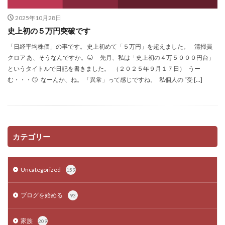
2025年10月28日
史上初の５万円突破です
「日経平均株価」の事です。 史上初めて「５万円」を超えました。 清掃員
クロア あ、そうなんですか。🥱 先月、私は「史上初の４万５０００円台」
というタイトルで日記を書きました。 （２０２５年９月１７日） うー
む・・・🙄 なーんか、ね。 「異常」って感じですね。 私個人の “受 […]
カテゴリー
Uncategorized
159
ブログを始める
93
家族
209