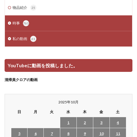
物品紹介
25
時事
761
私の動画
61
YouTubeに動画を投稿しました。
清掃員クロアの動画
2025年10月
日
月
火
水
木
金
土
1
2
3
4
5
6
7
8
9
10
11