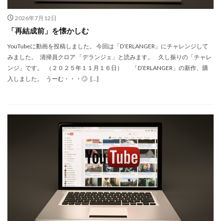
2026年7月12日
「再結成前」を懐かしむ
YouTubeに動画を投稿しました。 今回は「D’ERLANGER」にチャレンジして
みました。 清掃員クロア 「デランジェ」と読みます。 久し振りの「チャレ
ンジ」です。 （２０２５年１１月１６日） 「D’ERLANGER」の新作、購
入しました。 うーむ・・・🙄 […]