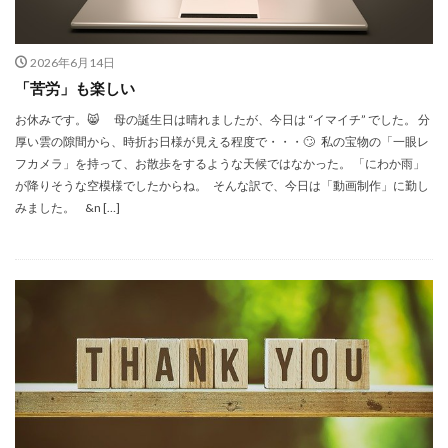
2026年6月14日
「苦労」も楽しい
お休みです。😸 母の誕生日は晴れましたが、今日は “イマイチ” でした。 分
厚い雲の隙間から、時折お日様が見える程度で・・・🙄 私の宝物の「一眼レ
フカメラ」を持って、お散歩をするような天候ではなかった。 「にわか雨」
が降りそうな空模様でしたからね。 そんな訳で、今日は「動画制作」に勤し
みました。 &n […]