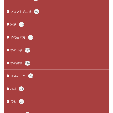
ブログを始める
93
家族
209
私の生き方
153
私の仕事
247
私の経験
210
身体のこと
115
将棋
24
音楽
26