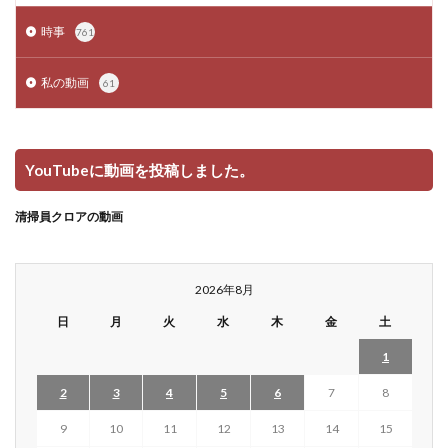
時事
761
私の動画
61
YouTubeに動画を投稿しました。
清掃員クロアの動画
2026年8月
日
月
火
水
木
金
土
1
2
3
4
5
6
7
8
9
10
11
12
13
14
15