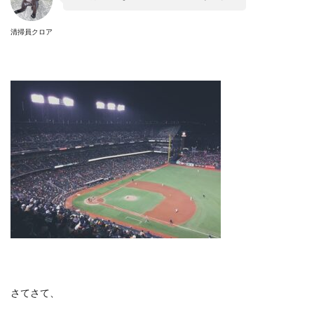
清掃員クロア
さてさて、