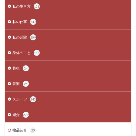
私の生き方
153
私の仕事
247
私の経験
209
身体のこと
115
将棋
24
音楽
26
スポーツ
243
紹介
279
物品紹介
25