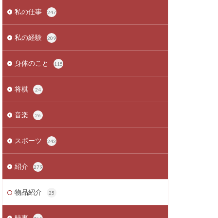
私の仕事
247
私の経験
209
身体のこと
115
将棋
24
音楽
26
スポーツ
243
紹介
279
物品紹介
25
時事