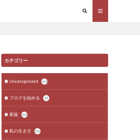
カテゴリー
Uncategorized
159
ブログを始める
93
家族
209
私の生き方
153