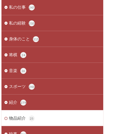
私の仕事
247
私の経験
210
身体のこと
115
将棋
24
音楽
26
スポーツ
243
紹介
279
物品紹介
25
時事