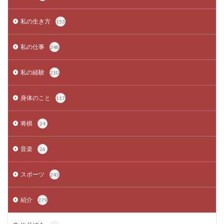
私の生き方
153
私の仕事
248
私の経験
210
身体のこと
117
将棋
24
音楽
26
スポーツ
243
紹介
279