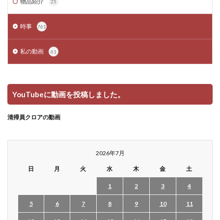
物品紹介
25
時事
761
私の動画
61
YouTubeに動画を投稿しました。
清掃員クロアの動画
2026年7月
日
月
火
水
木
金
土
1
2
3
4
5
6
7
8
9
10
11