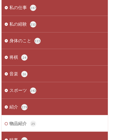
私の仕事
247
私の経験
210
身体のこと
115
将棋
24
音楽
26
スポーツ
243
紹介
279
物品紹介
25
時事