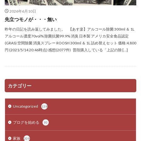
2026年6月10日
先立つモノが・・・無い
昨年の日記を読み返してみました。 【あす楽】アルコール除菌 300ml ＆ 1L
アルコール濃度70vol% 除菌抗菌99.9% 消臭 日本製 アメリカ安全食品認定
(GRAS) 空間除菌 消臭スプレー ROOSH 300ml ＆ 1L 詰め替えセット 価格:4,800
円 (2021/5/14 20:46時点) 感想(2077件) 普段購入している「上記の除 […]
カテゴリー
Uncategorized
159
ブログを始める
93
家族
209