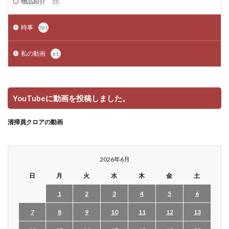
物品紹介
25
時事
761
私の動画
61
YouTubeに動画を投稿しました。
清掃員クロアの動画
2026年6月
日
月
火
水
木
金
土
1
2
3
4
5
6
7
8
9
10
11
12
13