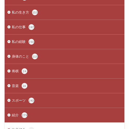
私の生き方
153
私の仕事
247
私の経験
210
身体のこと
115
将棋
24
音楽
26
スポーツ
243
紹介
279