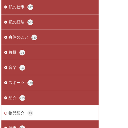
私の仕事
247
私の経験
209
身体のこと
115
将棋
24
音楽
26
スポーツ
243
紹介
279
物品紹介
25
時事