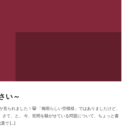
さい～
見られました！😸 「梅雨らしい空模様」ではありましたけど、
。 さて、と。 今、世間を騒がせている問題について、ちょっと書
 […]