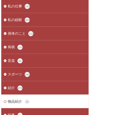
私の仕事
247
私の経験
209
身体のこと
115
将棋
24
音楽
26
スポーツ
243
紹介
279
物品紹介
25
時事