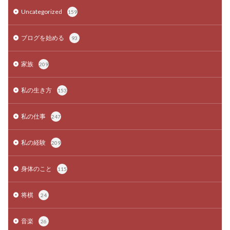
Uncategorized
159
ブログを始める
93
家族
209
私の生き方
153
私の仕事
247
私の経験
209
身体のこと
115
将棋
24
音楽
26