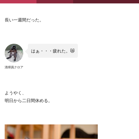
長い一週間だった。
はぁ・・・疲れた。
😿
清掃員クロア
ようやく、
明日から二日間休める。