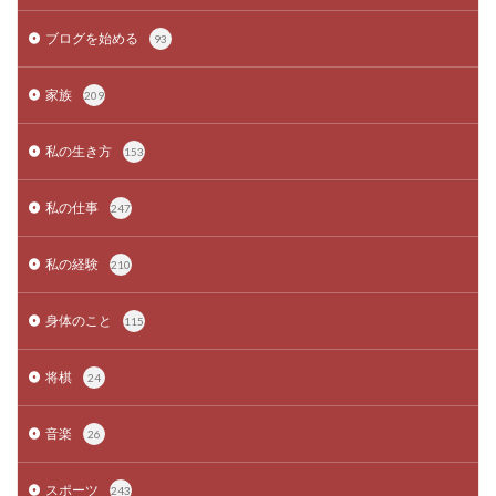
ブログを始める
93
家族
209
私の生き方
153
私の仕事
247
私の経験
210
身体のこと
115
将棋
24
音楽
26
スポーツ
243