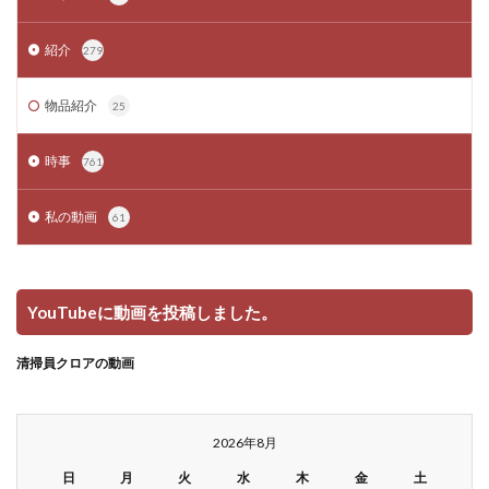
紹介
279
物品紹介
25
時事
761
私の動画
61
YouTubeに動画を投稿しました。
清掃員クロアの動画
2026年8月
日
月
火
水
木
金
土