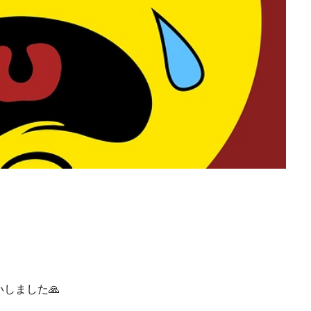
いしました
🙏