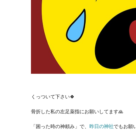
くっついて下さい
🍀
骨折した私の左足薬指にお願いしてます
🙏
「困った時の神頼み」で、
昨日の神社
でもお願