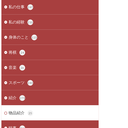
私の仕事
247
私の経験
210
身体のこと
115
将棋
24
音楽
26
スポーツ
243
紹介
279
物品紹介
25
時事