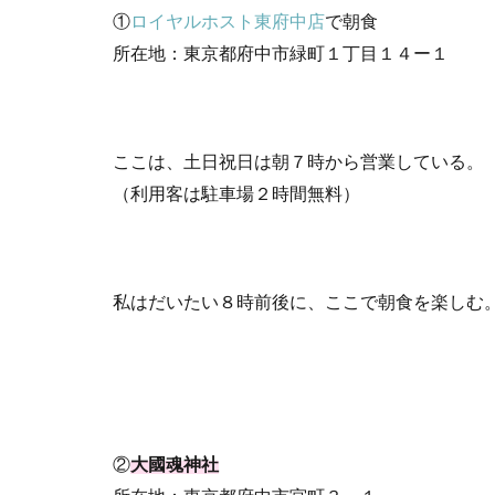
①
ロイヤルホスト東府中店
で朝食
所在地：東京都府中市緑町１丁目１４ー１
ここは、土日祝日は朝７時から営業している。
（利用客は駐車場２時間無料）
私はだいたい８時前後に、ここで朝食を楽しむ
②
大國魂神社