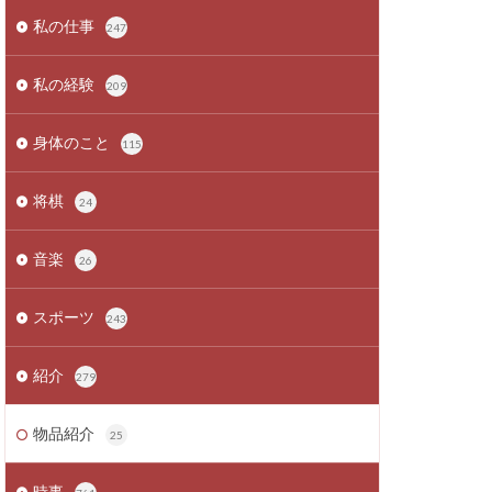
私の仕事
247
私の経験
209
身体のこと
115
将棋
24
音楽
26
スポーツ
243
紹介
279
物品紹介
25
時事