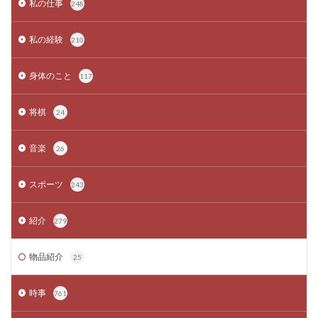
私の仕事
248
私の経験
210
身体のこと
117
将棋
24
音楽
26
スポーツ
243
紹介
279
物品紹介
25
時事
761