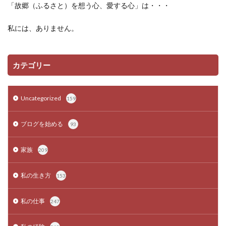
「故郷（ふるさと）を想う心、愛する心」は・・・
私には、ありません。
カテゴリー
Uncategorized
159
ブログを始める
93
家族
209
私の生き方
153
私の仕事
247