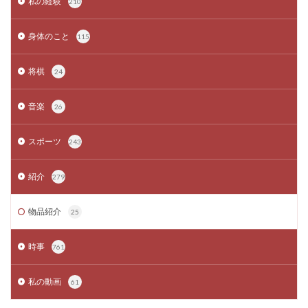
私の経験
210
身体のこと
115
将棋
24
音楽
26
スポーツ
243
紹介
279
物品紹介
25
時事
761
私の動画
61