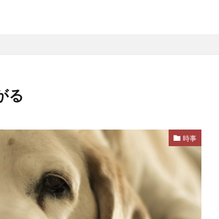
がる
時事