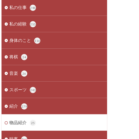
私の仕事
248
私の経験
210
身体のこと
116
将棋
24
音楽
26
スポーツ
243
紹介
279
物品紹介
25
時事