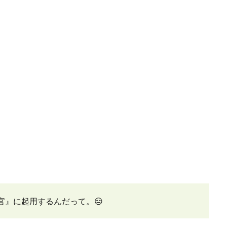
官』に起用するんだって。
😑