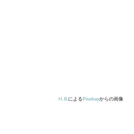
H. B.
による
Pixabay
からの画像