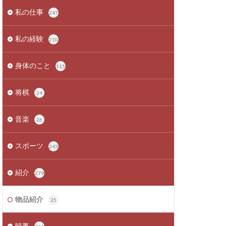
私の仕事
247
私の経験
210
身体のこと
115
将棋
24
音楽
26
スポーツ
243
紹介
279
物品紹介
25
時事