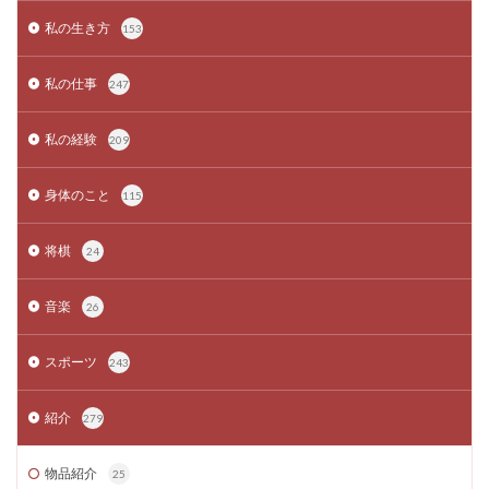
私の生き方
153
私の仕事
247
私の経験
209
身体のこと
115
将棋
24
音楽
26
スポーツ
243
紹介
279
物品紹介
25