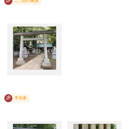
二つ目の鳥居
手水舎