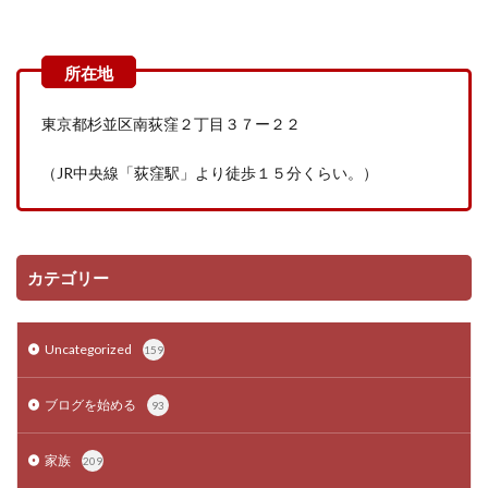
東京都杉並区南荻窪２丁目３７ー２２
（
JR
中央線「荻窪駅」より徒歩１５分くらい。）
カテゴリー
Uncategorized
159
ブログを始める
93
家族
209