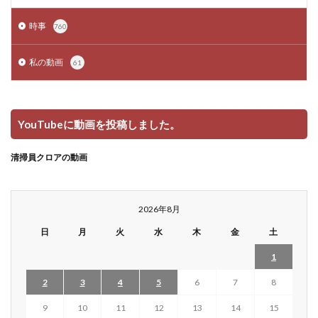
時事
760
私の動画
61
YouTubeに動画を投稿しました。
清掃員クロアの動画
2026年8月
日
月
火
水
木
金
土
1
2
3
4
5
6
7
8
9
10
11
12
13
14
15