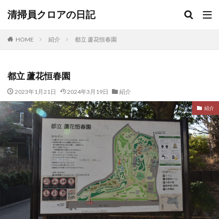
清掃員クロアの日記
HOME
紹介
都立 蘆花恒春園
都立 蘆花恒春園
2023年1月21日
2024年3月19日
紹介
紹介