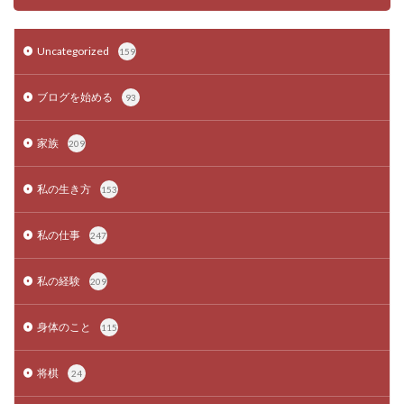
Uncategorized
159
ブログを始める
93
家族
209
私の生き方
153
私の仕事
247
私の経験
209
身体のこと
115
将棋
24