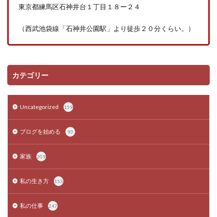
東京都練馬区石神井台１丁目１８ー２４
（西武池袋線「石神井公園駅」より徒歩２０分くらい。）
カテゴリー
Uncategorized
159
ブログを始める
93
家族
209
私の生き方
153
私の仕事
247