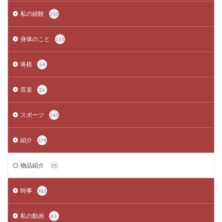
私の経験
210
身体のこと
115
将棋
24
音楽
26
スポーツ
243
紹介
279
物品紹介
25
時事
761
私の動画
61