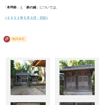
「
本坪鈴
」と「
鈴の緒
」については、
（
２０２１年５月３日・日記
）
境内末社