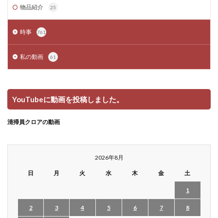
物品紹介
25
時事
761
私の動画
61
YouTubeに動画を投稿しました。
清掃員クロアの動画
2026年8月
日
月
火
水
木
金
土
1
2
3
4
5
6
7
8