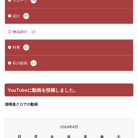
スポーツ
243
紹介
279
物品紹介
25
時事
761
私の動画
61
YouTubeに動画を投稿しました。
清掃員クロアの動画
2026年8月
日
月
火
水
木
金
土