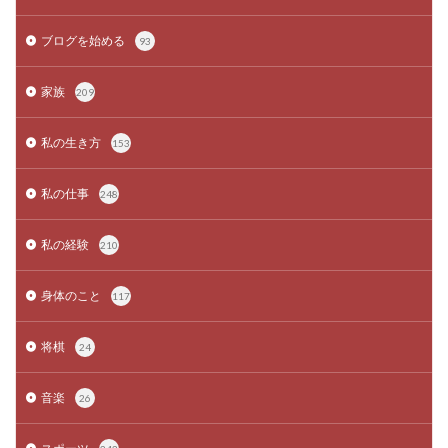
ブログを始める
93
家族
209
私の生き方
153
私の仕事
248
私の経験
210
身体のこと
117
将棋
24
音楽
26