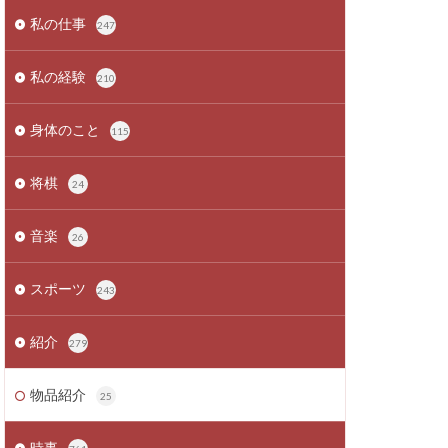
私の仕事
247
私の経験
210
身体のこと
115
将棋
24
音楽
26
スポーツ
243
紹介
279
物品紹介
25
時事