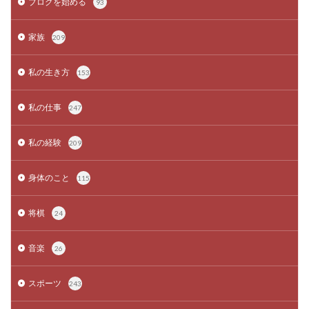
ブログを始める
93
家族
209
私の生き方
153
私の仕事
247
私の経験
209
身体のこと
115
将棋
24
音楽
26
スポーツ
243