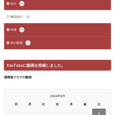
紹介
279
物品紹介
25
時事
761
私の動画
61
YouTubeに動画を投稿しました。
清掃員クロアの動画
2026年8月
日
月
火
水
木
金
土
1