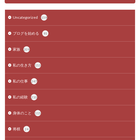
Uncategorized
159
ブログを始める
93
家族
209
私の生き方
153
私の仕事
247
私の経験
210
身体のこと
115
将棋
24