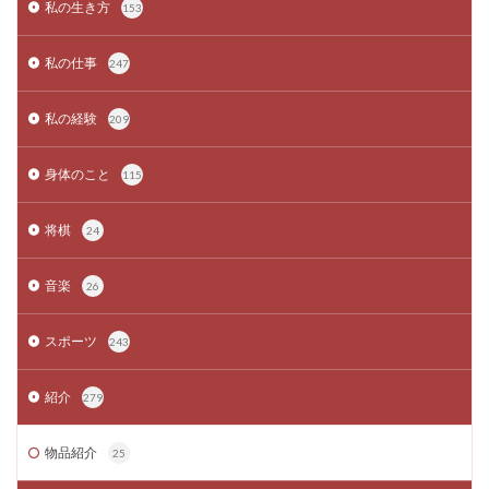
私の生き方
153
私の仕事
247
私の経験
209
身体のこと
115
将棋
24
音楽
26
スポーツ
243
紹介
279
物品紹介
25