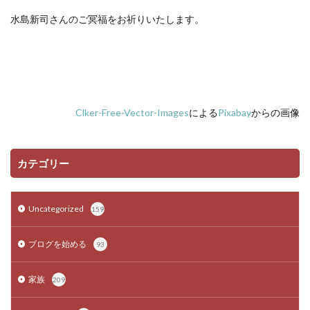
水島新司さんのご冥福をお祈りいたします。
Clker-Free-Vector-Images
による
Pixabay
からの画像
カテゴリー
Uncategorized
159
ブログを始める
93
家族
209