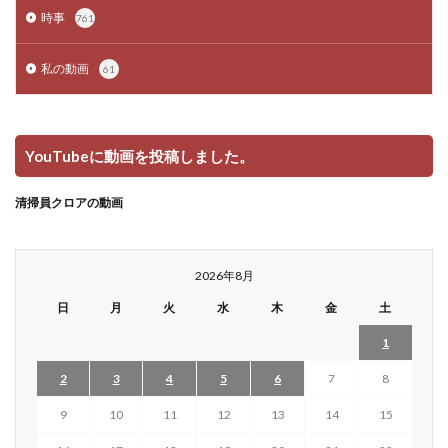
時事
761
私の動画
61
YouTubeに動画を投稿しました。
清掃員クロアの動画
2026年8月
日
月
火
水
木
金
土
1
2
3
4
5
6
7
8
9
10
11
12
13
14
15