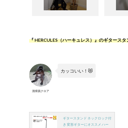
『
HERCULES（ハーキュレス）
』のギタースタ
カッコいい！
😻
清掃員クロア
ギタースタンド ネックロック付
き 変形ギターにオススメ ハー