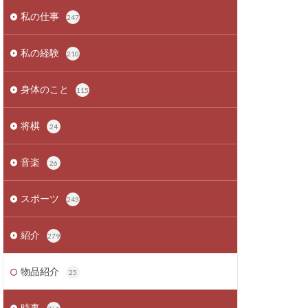
私の仕事
247
私の経験
210
身体のこと
115
将棋
24
音楽
26
スポーツ
243
紹介
279
物品紹介
25
時事