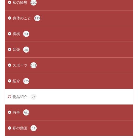
私の経験
210
身体のこと
115
将棋
24
音楽
26
スポーツ
243
紹介
279
物品紹介
25
時事
761
私の動画
61