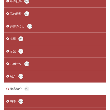
私の仕事
247
私の経験
209
身体のこと
115
将棋
24
音楽
26
スポーツ
243
紹介
279
物品紹介
25
時事
761