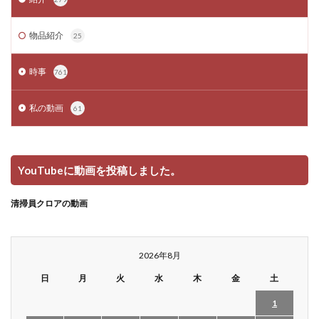
物品紹介
25
時事
761
私の動画
61
YouTubeに動画を投稿しました。
清掃員クロアの動画
2026年8月
日
月
火
水
木
金
土
1