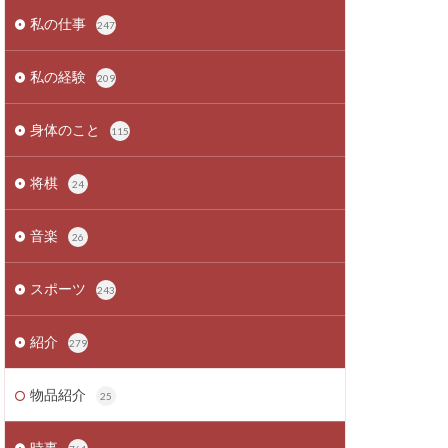
私の仕事
247
私の経験
209
身体のこと
115
将棋
24
音楽
26
スポーツ
243
紹介
279
物品紹介
25
時事