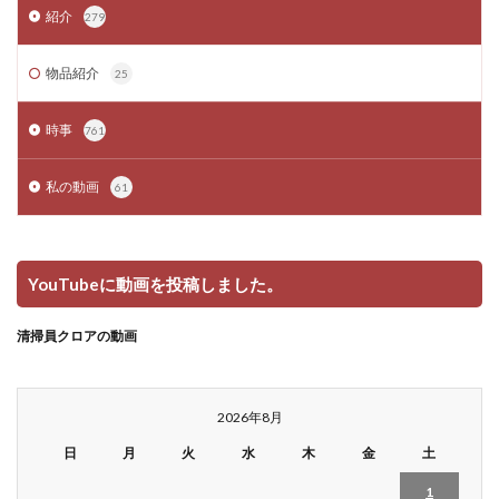
紹介
279
物品紹介
25
時事
761
私の動画
61
YouTubeに動画を投稿しました。
清掃員クロアの動画
2026年8月
日
月
火
水
木
金
土
1