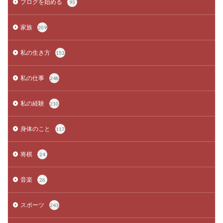
ブログを始める
93
家族
209
私の生き方
153
私の仕事
248
私の経験
210
身体のこと
117
将棋
24
音楽
26
スポーツ
243