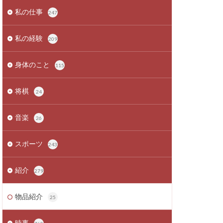
私の仕事
247
私の経験
209
身体のこと
115
将棋
24
音楽
26
スポーツ
243
紹介
279
物品紹介
25
時事