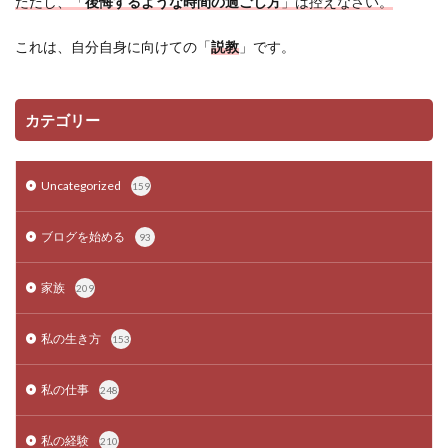
ただし、「
後悔するような時間の過ごし方
」は控えなさい。
これは、自分自身に向けての「
説教
」です。
カテゴリー
Uncategorized
159
ブログを始める
93
家族
209
私の生き方
153
私の仕事
248
私の経験
210