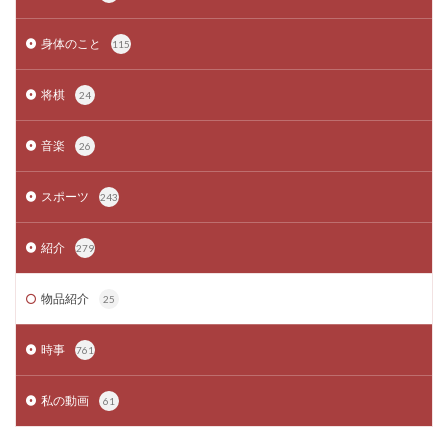
身体のこと
115
将棋
24
音楽
26
スポーツ
243
紹介
279
物品紹介
25
時事
761
私の動画
61