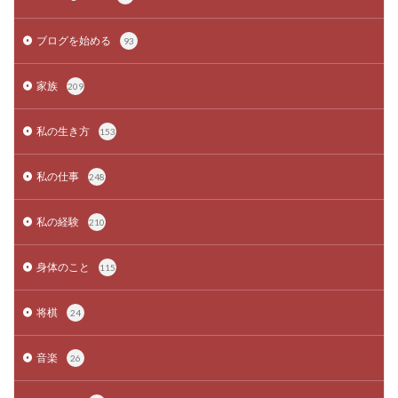
ブログを始める
93
家族
209
私の生き方
153
私の仕事
248
私の経験
210
身体のこと
115
将棋
24
音楽
26