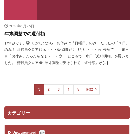
2026年1月25日
年末調整での還付額
お休みです。😸 しかしながら、お休みは「日曜日」のみ！ たったの「１日」
のみ！ 清掃員クロア はぁ・・・😫 時間が足りない・・・😿 せめて、 土曜日
も「お休み」だったらなぁ・・・😔 ところで、昨日「給料明細」を貰いま
した。 清掃員クロア 😆 年末調整で受けられる「還付額」が […]
1
2
3
4
5
Next
カテゴリー
Uncategorized
159