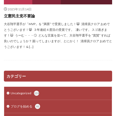
2025年11月14日
立憲民主党不要論
大谷翔平選手が「MVP」を “満票” で受賞しました！😸 清掃員クロア おめで
とうございます！😸 ３年連続４度目の受賞です。 凄いです。 スゴ過ぎま
す！🙀 うーむ・・・🙄 どんな言葉を並べて、大谷翔平選手を “賞賛” すれば
良いのでしょうか？ 困ってしまいますが、とにかく！ 清掃員クロア おめでと
うございます！ & […]
カテゴリー
Uncategorized
159
ブログを始める
93