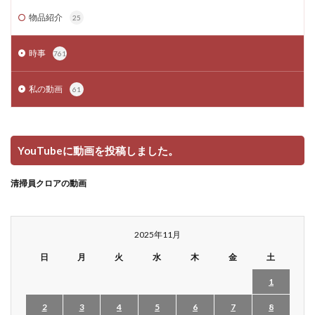
物品紹介
25
時事
761
私の動画
61
YouTubeに動画を投稿しました。
清掃員クロアの動画
2025年11月
日
月
火
水
木
金
土
1
2
3
4
5
6
7
8