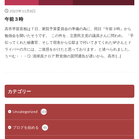
2025年11月8日
午前３時
高市早苗首相は７日、衆院予算委員会の準備の為に、同日『午前３時』から
勉強会を開いたそうです。 この件を、立憲民主党の議員さんに問われ、 「手
伝ってくれた秘書官、そして宿舎から公邸まで付いてきてくれたSPさんとド
ライバーの方には、ご迷惑をかけたと思っております」 と述べられました。
うーむ・・・🙄 清掃員クロア 野党側の質問通告が遅いから、高市 […]
カテゴリー
Uncategorized
159
ブログを始める
93