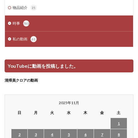
物品紹介
25
時事
761
私の動画
61
YouTubeに動画を投稿しました。
清掃員クロアの動画
2025年11月
日
月
火
水
木
金
土
1
2
3
4
5
6
7
8