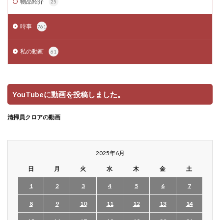
物品紹介
25
時事
761
私の動画
61
YouTubeに動画を投稿しました。
清掃員クロアの動画
2025年6月
日
月
火
水
木
金
土
1
2
3
4
5
6
7
8
9
10
11
12
13
14