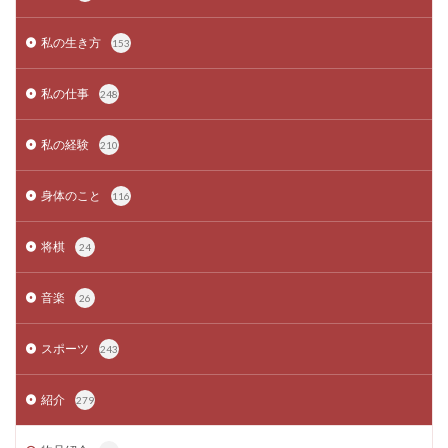
私の生き方
153
私の仕事
248
私の経験
210
身体のこと
116
将棋
24
音楽
26
スポーツ
243
紹介
279