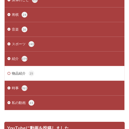
115
将棋
24
音楽
26
スポーツ
243
紹介
279
物品紹介
25
時事
761
私の動画
61
YouTubeに動画を投稿しました。