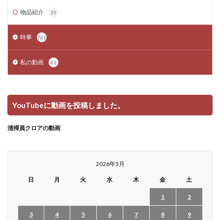
物品紹介
25
時事
761
私の動画
61
YouTubeに動画を投稿しました。
清掃員クロアの動画
2026年5月
日
月
火
水
木
金
土
1
2
3
4
5
6
7
8
9