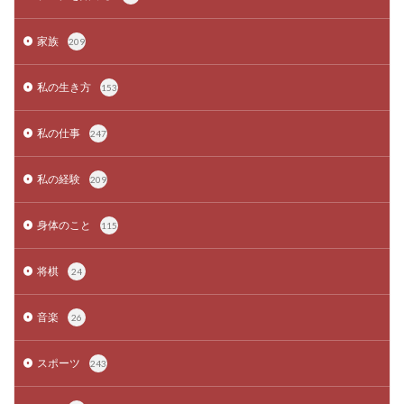
家族
209
私の生き方
153
私の仕事
247
私の経験
209
身体のこと
115
将棋
24
音楽
26
スポーツ
243