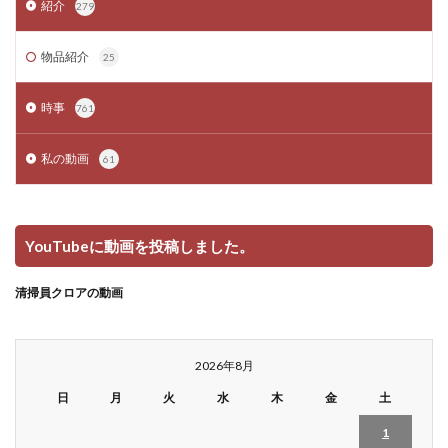
紹介
279
物品紹介
25
時事
761
私の動画
61
YouTubeに動画を投稿しました。
清掃員クロアの動画
2026年8月
日
月
火
水
木
金
土
1