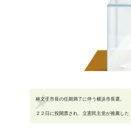
林文子市長の任期満了に伴う横浜市長選。
２２日に投開票され、立憲民主党が推薦した