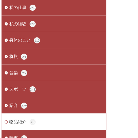
私の仕事
248
私の経験
210
身体のこと
115
将棋
24
音楽
26
スポーツ
243
紹介
279
物品紹介
25
時事