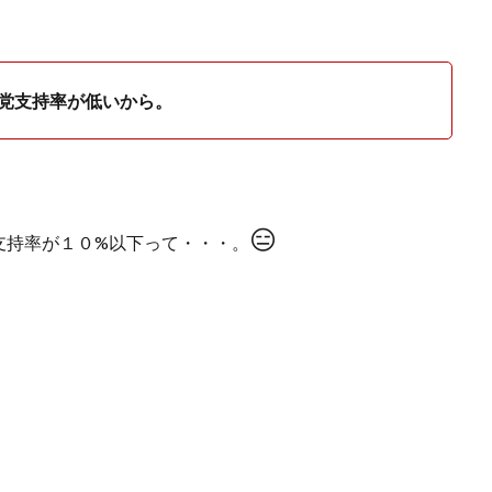
党支持率が低いから。
😑
支持率が１０
%
以下って・・・。