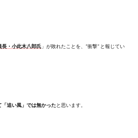
員長・小此木八郎氏
」が敗れたことを、
“
衝撃
”
と報じてい
て「追い風」では無かった
と思います。