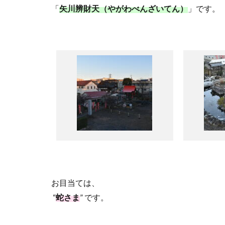
「
矢川辨財天（やがわべんざいてん）
」です。
お目当ては、
“
蛇さま
”
です。