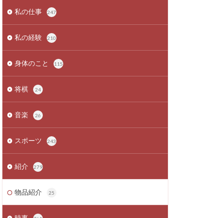
私の仕事
247
私の経験
210
身体のこと
115
将棋
24
音楽
26
スポーツ
243
紹介
279
物品紹介
25
時事