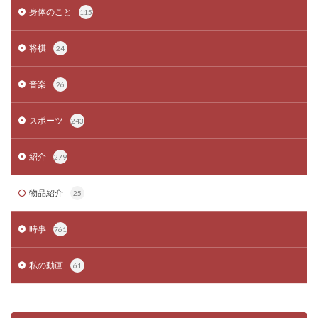
身体のこと
115
将棋
24
音楽
26
スポーツ
243
紹介
279
物品紹介
25
時事
761
私の動画
61