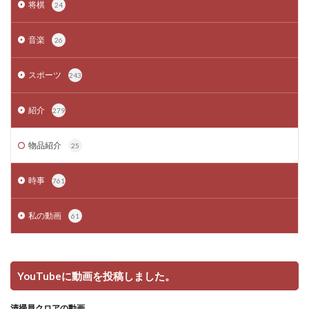
将棋
24
音楽
26
スポーツ
243
紹介
279
物品紹介
25
時事
761
私の動画
61
YouTubeに動画を投稿しました。
清掃員クロアの動画